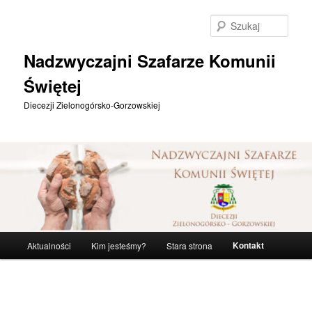
Przeskocz
do
Szuka
tekstu
Nadzwyczajni Szafarze Komunii
Świętej
Diecezji Zielonogórsko-Gorzowskiej
Główne
Kontakt
Aktualności
Kim jesteśmy?
Stara strona
menu