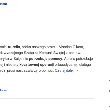
lności
c
etnia
Aurelia
, córka naszego brata – Marcina Cikota,
dzwyczajnego Szafarza Komunii Świętej z par. św.
nryka w Sulęcinie
potrzebuje pomocy
. Aurelia potrzebuje
nej i niestety
kosztownej operacji
ortopedycznej, dlatego
rcin prosi nas, szafarzy o pomoc.
Czytaj dalej
→
lności