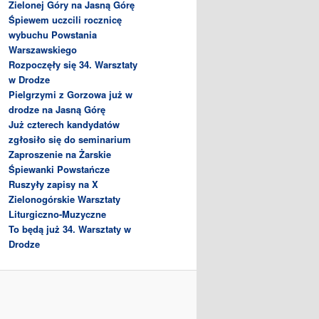
Zielonej Góry na Jasną Górę
Śpiewem uczcili rocznicę
wybuchu Powstania
Warszawskiego
Rozpoczęły się 34. Warsztaty
w Drodze
Pielgrzymi z Gorzowa już w
drodze na Jasną Górę
Już czterech kandydatów
zgłosiło się do seminarium
Zaproszenie na Żarskie
Śpiewanki Powstańcze
Ruszyły zapisy na X
Zielonogórskie Warsztaty
Liturgiczno-Muzyczne
To będą już 34. Warsztaty w
Drodze