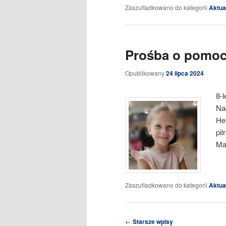
Zaszufladkowano do kategorii
Aktua
Prośba o pomo
Opublikowany
24 lipca 2024
8-l
Na
He
pil
Ma
Zaszufladkowano do kategorii
Aktua
Nawigacja
←
Starsze wpisy