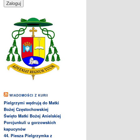
WIADOMOŚCI Z KURII
Pielgrzymi wędrują do Matki
Bożej Częstochowskiej
Święto Matki Bożej Anielskiej
Porcjunkuli u gorzowskich
kapucynów
44. Piesza Pielgrzymka z