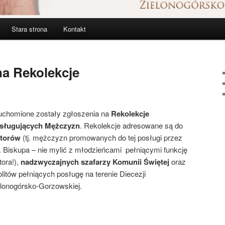
Stara strona
Kontakt
na Rekolekcje
uchomione zostały zgłoszenia na
Rekolekcje
sługujących Mężczyzn
. Rekolekcje adresowane są do
ktorów
(tj. mężczyzn promowanych do tej posługi przez
. Biskupa – nie mylić z młodzieńcami pełniącymi funkcję
tora!),
nadzwyczajnych szafarzy Komunii Świętej
oraz
litów pełniących posługę na terenie Diecezji
elonogórsko-Gorzowskiej.