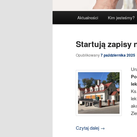
Główne
Aktualności
Kim jesteśmy?
menu
Startują zapisy 
Opublikowany
7 października 2025
Ur
Po
le
Ks
lek
ako
Zi
Czytaj dalej
→