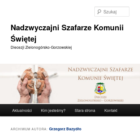
Przeskocz
Przeskocz
do
do
Szuka
tekstu
widgetów
Nadzwyczajni Szafarze Komunii
Świętej
Diecezji Zielonogórsko-Gorzowskiej
Główne
Aktualności
Kim jesteśmy?
Stara strona
Kontakt
menu
Grzegorz Bazydło
ARCHIWUM AUTORA: