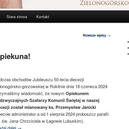
Stara strona
Kontakt
Nowsze wpisy
→
piekuna!
dczas obchodów Jubileuszu 50-lecia diecezji
elonogórsko-gorzowskiej w Rokitnie dnia 18 czerwca 2024
rzymaliśmy wiadomość, że nowym
Opiekunem
dzwyczajnych Szafarzy Komunii Świętej w naszej
ecezji został mianowany ks. Przemysław Janicki
ecnie administrator a od 1 sierpnia 2024 proboszcz parafii
. św. Jana Chrzciciela w Łagowie Lubuskim).
taj dalej
→