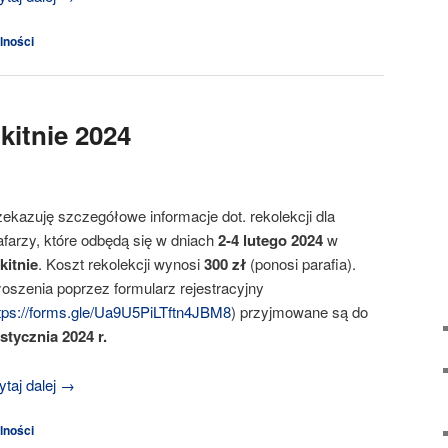
lności
kitnie 2024
zekazuję szczegółowe informacje dot. rekolekcji dla
afarzy, które odbędą się w dniach
2-4 lutego 2024
w
kitnie
. Koszt rekolekcji wynosi
300 zł
(ponosi parafia).
łoszenia poprzez formularz rejestracyjny
tps://forms.gle/Ua9U5PiLTftn4JBM8
) przyjmowane są do
 stycznia 2024 r.
taj dalej
→
lności