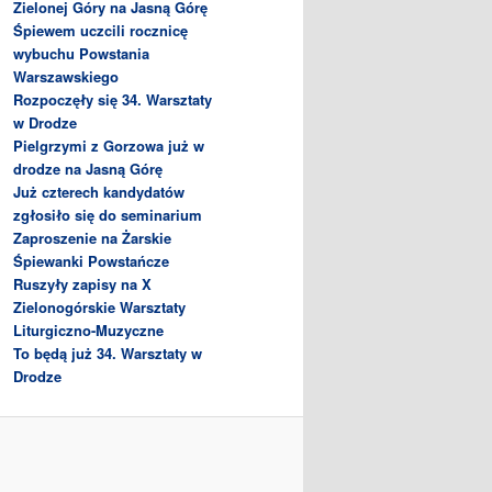
Zielonej Góry na Jasną Górę
Śpiewem uczcili rocznicę
wybuchu Powstania
Warszawskiego
Rozpoczęły się 34. Warsztaty
w Drodze
Pielgrzymi z Gorzowa już w
drodze na Jasną Górę
Już czterech kandydatów
zgłosiło się do seminarium
Zaproszenie na Żarskie
Śpiewanki Powstańcze
Ruszyły zapisy na X
Zielonogórskie Warsztaty
Liturgiczno-Muzyczne
To będą już 34. Warsztaty w
Drodze