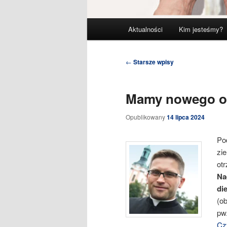
Główne
Aktualności
Kim jesteśmy?
menu
Nawigacja
←
Starsze wpisy
wpisu
Mamy nowego o
Opublikowany
14 lipca 2024
Po
zi
ot
Na
di
(ob
pw
Czy