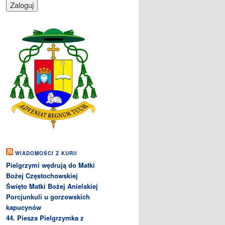
WIADOMOŚCI Z KURII
Pielgrzymi wędrują do Matki
Bożej Częstochowskiej
Święto Matki Bożej Anielskiej
Porcjunkuli u gorzowskich
kapucynów
44. Piesza Pielgrzymka z