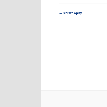
Nawigacja
←
Starsze wpisy
wpisu