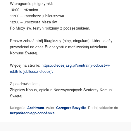
W programie pielgrzymki:
10:00 – różaniec
11:00 – katecheza jubileuszowa
12:00 – uroczysta Msza św.
Po Mszy św. festyn rodzinny z poczęstunkiem.
Proszę zabrać strój liturgiczny (albę, cingulum), który należy
przywdziać na czas Eucharystii z możliwością udzielania
Komunii Świętej.
Więcej na stronie:
https://diecezjazg.pl/centralny-odpust-w-
rokitnie-jubileusz-diecezji/
Z pozdrowieniem,
Zbigniew Kobus, opiekun Nadzwyczajnych Szafarzy Komunii
Świętej
Kategorie:
Archiwum
. Autor:
Grzegorz Bazydło
. Dodaj zakładkę do
bezpośredniego odnośnika
.