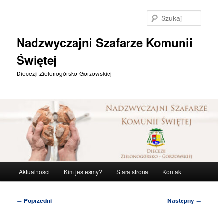
Przeskocz
do
Szuka
tekstu
Nadzwyczajni Szafarze Komunii
Świętej
Diecezji Zielonogórsko-Gorzowskiej
Główne
Aktualności
Kim jesteśmy?
Stara strona
Kontakt
menu
Nawigacja
←
Poprzedni
Następny
→
wpisu