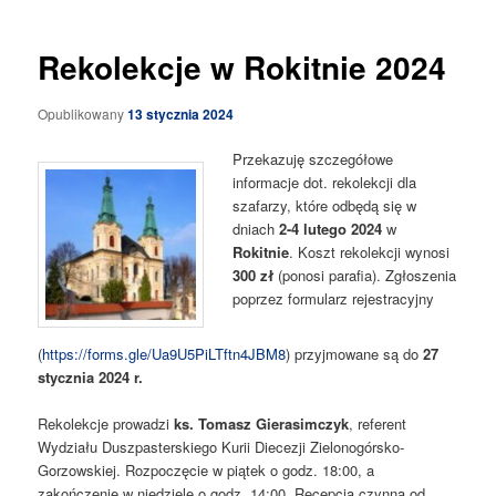
Rekolekcje w Rokitnie 2024
Opublikowany
13 stycznia 2024
Przekazuję szczegółowe
informacje dot. rekolekcji dla
szafarzy, które odbędą się w
dniach
2-4 lutego 2024
w
Rokitnie
. Koszt rekolekcji wynosi
300 zł
(ponosi parafia). Zgłoszenia
poprzez formularz rejestracyjny
(
https://forms.gle/Ua9U5PiLTftn4JBM8
) przyjmowane są do
27
stycznia 2024 r.
Rekolekcje prowadzi
ks. Tomasz Gierasimczyk
, referent
Wydziału Duszpasterskiego Kurii Diecezji Zielonogórsko-
Gorzowskiej. Rozpoczęcie w piątek o godz. 18:00, a
zakończenie w niedzielę o godz. 14:00. Recepcja czynna od