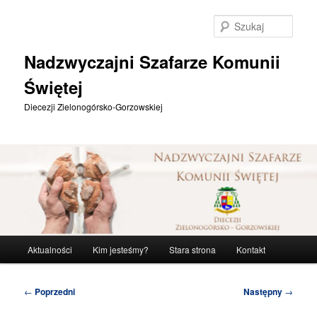
Przeskocz
do
Szuka
tekstu
Nadzwyczajni Szafarze Komunii
Świętej
Diecezji Zielonogórsko-Gorzowskiej
Główne
Aktualności
Kim jesteśmy?
Stara strona
Kontakt
menu
Nawigacja
←
Poprzedni
Następny
→
wpisu